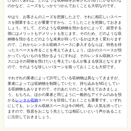
けるのであれば、どのような収納物をお客さんが預けたがるものな
のかなど、ニーズをしっかりつかんでおくことも大切なのです。
やはり、お客さんのニーズを把握した上で、それに相応しいスペー
スを開業することが重要ですから、こうしたことを把握しておきま
しょう。そして、どのような収納物を預かるかによって、経営する
側にはメリットもデメリットも生じます。そのため、どのような収
納物を預かるとどのような未来が待っているかは大きく変わります
ので、これからレンタル収納スペースに参入するならば、特色を持
ったスペースを作ることを考えてみましょう。ほかのスペースが預
かっていないものを預かるようにすれば、そのレンタル収納スペー
スにはその荷物を預けたいと考えている人が集まる状況となります
ので、そのような珍しいパターンを狙っておくことも大切です。
それぞれの業者によって許可している収納物は異なってきますが、
業者によっては収納物を制限していたり、持ち込みをNGとしてい
る収納物もありますので、そのあたりのことも考えておきましょ
う。もちろん、ほかの業者と同じように一般的なアイテムのみを預
かる
レンタル収納
スペースを目指しておくことも重要です。いずれ
にしても、レンタル収納スペースは今の時代、高い人気を誇ってい
ますので、投資をおこなう先としては相応しいという声があること
に注目しておきましょう。